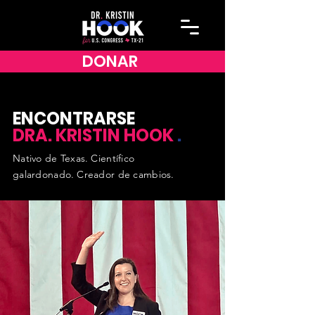
DONAR
ENCONTRARSE
DRA.
KRISTIN HOOK
.
Nativo de Texas.
Científico
galardonado.
Creador de cambios.