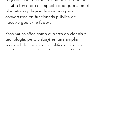
estaba teniendo el impacto que quería en el
laboratorio y dejé el laboratorio para
convertirme en funcionaria pública de
nuestro gobierno federal.
Pasé varios años como experto en ciencia y
tecnología, pero trabajé en una amplia
variedad de cuestiones políticas mientras
servía en el Senado de los Estados Unidos
(Elizabeth Warren), los Institutos Nacionales
de Salud y la Oficina de Responsabilidad
Gubernamental. Mientras estuve en la GAO,
ayudé a asegurar que el dinero de nuestros
contribuyentes se usara de manera sabia y
eficaz y eduqué al Congreso sobre
cuestiones emergentes en materia de
ciencia y tecnología. Eso si quieren recibir
educación.
Habiendo aprendido a valorar las diferencias
desde una edad temprana, me postulo para
el Congreso para devolverle un liderazgo
sensato y compromiso al gobierno para